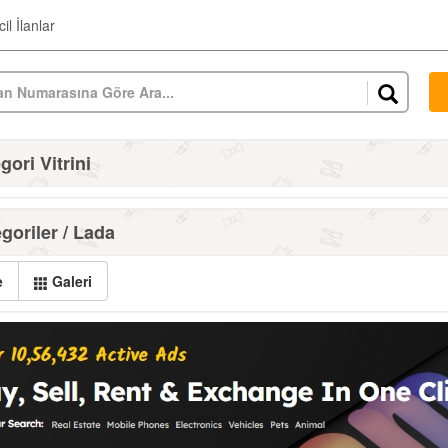
il İlanlar
ori Vitrini
goriler / Lada
e
Galeri