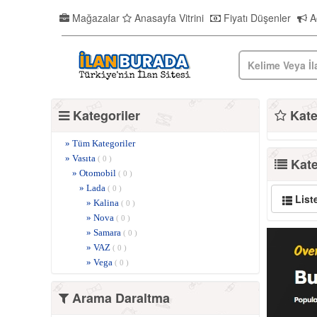
Mağazalar
Anasayfa Vitrini
Fiyatı Düşenler
Ac
Kategoriler
Kateg
» Tüm Kategoriler
» Vasıta
( 0 )
Kate
» Otomobil
( 0 )
» Lada
( 0 )
List
» Kalina
( 0 )
» Nova
( 0 )
» Samara
( 0 )
» VAZ
( 0 )
» Vega
( 0 )
Arama Daraltma