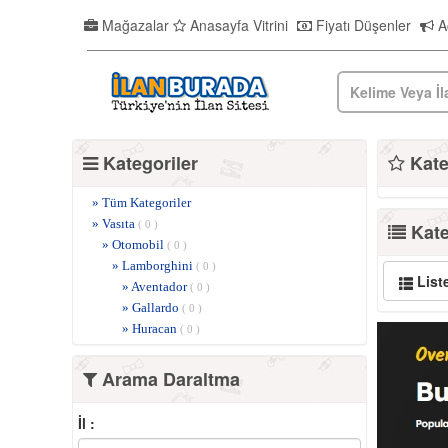
Mağazalar
Anasayfa Vitrini
Fiyatı Düşenler
Ac
Kategoriler
Kateg
» Tüm Kategoriler
» Vasıta
( 0 )
Kate
» Otomobil
( 0 )
» Lamborghini
( 0 )
List
» Aventador
( 0 )
» Gallardo
( 0 )
» Huracan
( 0 )
Arama Daraltma
İl :