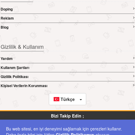
Doping
Reklam
Blog
Gizlilik & Kullanım
Yardım
Kullanım Şartları
Gizlilik Politikası
Kişisel Verilerin Korunması
Türkçe
Bizi Takip Edin ;
Bu web sitesi, en iyi deneyimi sağlamak için çerezleri kullanır.
ilanburada.com.tr Yer Alan Kullanıcıların Oluşturduğu Tüm İçerik, Görüş Ve Bilgilerin
Daha fazla bilgi için lütfen
Gizlilik Politikamızı
okuyun.