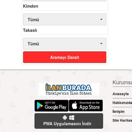
Kimden
Tümü
Takaslı
Tümü
Aramayı Daralt
Kurumsal
Anasayfa
Hakkımızd
İletişim
Site Haritas
PWA Uygulamasını İndir