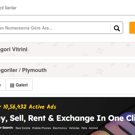
il İlanlar
ori Vitrini
goriler / Plymouth
e
Galeri