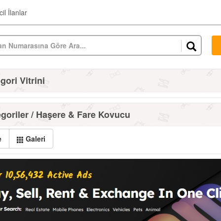
il İlanlar
ori Vitrini
goriler / Haşere & Fare Kovucu
e
Galeri