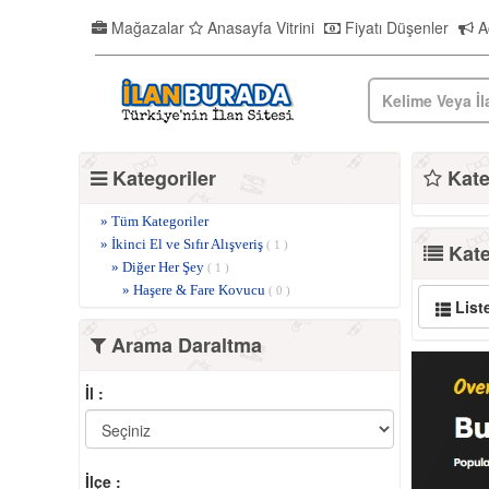
Mağazalar
Anasayfa Vitrini
Fiyatı Düşenler
Ac
Kategoriler
Kateg
» Tüm Kategoriler
» İkinci El ve Sıfır Alışveriş
( 1 )
Kate
» Diğer Her Şey
( 1 )
» Haşere & Fare Kovucu
( 0 )
List
Arama Daraltma
İl :
İlçe :