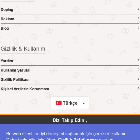
Doping
Reklam
Blog
Gizlilik & Kullanım
Yardım
Kullanım Şartları
Gizlilik Politikası
Kişisel Verilerin Korunması
Türkçe
Bizi Takip Edin ;
Bu web sitesi, en iyi deneyimi sağlamak için çerezleri kullanır.
ilanburada.com.tr Yer Alan Kullanıcıların Oluşturduğu Tüm İçerik, Görüş Ve Bilgilerin
Daha fazla bilgi için lütfen
Gizlilik Politikamızı
okuyun.