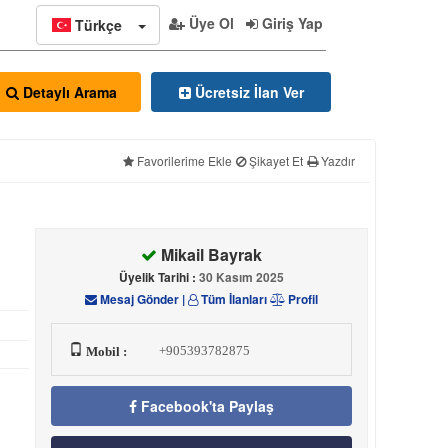
Üye Ol
Giriş Yap
Türkçe
Ücretsiz İlan Ver
Detaylı Arama
Favorilerime Ekle
Şikayet Et
Yazdır
Mikail Bayrak
Üyelik Tarihi :
30 Kasım 2025
Mesaj Gönder
|
Tüm İlanları
Profil
+905393782875
Mobil :
Facebook'ta Paylaş