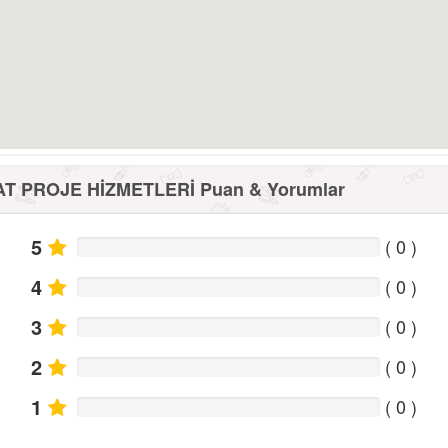
T PROJE HİZMETLERİ Puan & Yorumlar
5
(
0
)
4
(
0
)
3
(
0
)
2
(
0
)
1
(
0
)