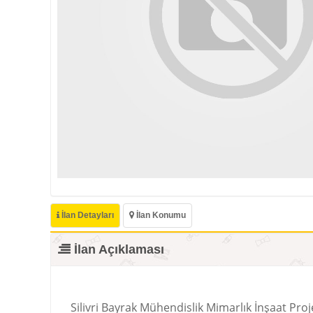
İlan Detayları
İlan Konumu
İlan Açıklaması
Silivri Bayrak Mühendislik Mimarlık İnşaat Proj