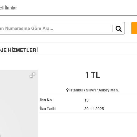
il İlanlar
OJE HİZMETLERİ
1 TL
İstanbul
/
Silivri
/
Alibey Mah.
İlan No
13
İlan Tarihi
30-11-2025